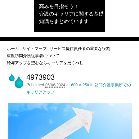
高みを目指そう！
介護のキャリアに関する基礎
知識をまとめています
ホーム
サイトマップ
サービス提供責任者の重要な役割
重度訪問介護従事者について
給与アップを望むならキャリアを磨くべし
4973903
Published
06/06/2024
at
600 × 250
in
訪問介護事業所での
キャリアアップ